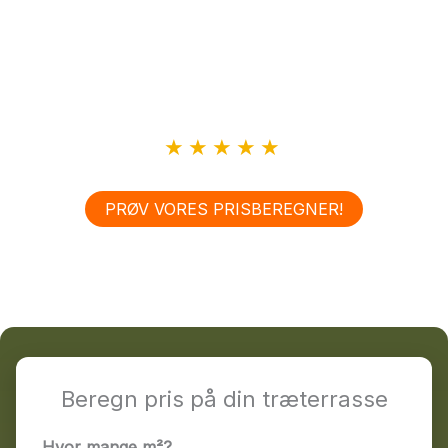
til både helårshuse og sommerhuse – uanset om du
ønsker en klassisk træterrasse, en overdækket terrasse
eller en specialtilpasset løsning. Du får solidt håndværk,
klare aftaler og en terrasse, der er bygget til at holde i
mange år.
★★★★★
Se vores anmeldelser på Trustpilot
PRØV VORES PRISBEREGNER!
Beregn pris på din træterrasse
Hvor mange m²?