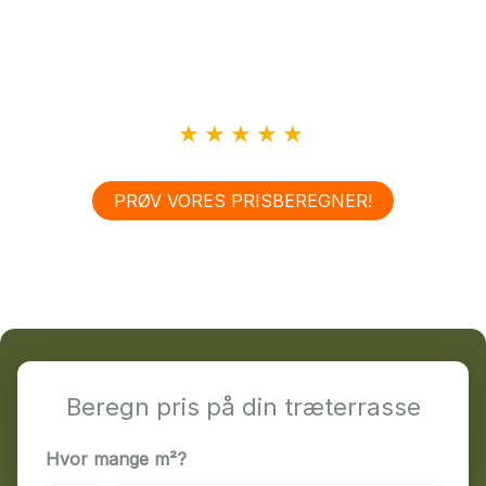
naturligt til både boligen og omgivelserne – uanset om det
er en klassisk træterrasse, en terrasse til helårshuset eller
en overdækket løsning. Du får solidt håndværk, klare
aftaler og en terrasse, der er bygget til at holde i mange år.
★★★★★
Se vores anmeldelser på Trustpilot
PRØV VORES PRISBEREGNER!
Beregn pris på din træterrasse
Hvor mange m²?