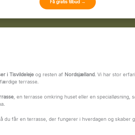
Få gratis tilbud →
r i Tisvildeleje
og resten af
Nordsjælland
. Vi har stor er
 færdige terrasse.
rrasse
, en terrasse omkring huset eller en specialløsning, 
ma.
å du får en terrasse, der fungerer i hverdagen og skabe