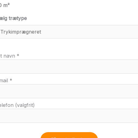
0
m²
ælg trætype
it navn *
mail *
elefon (valgfrit)