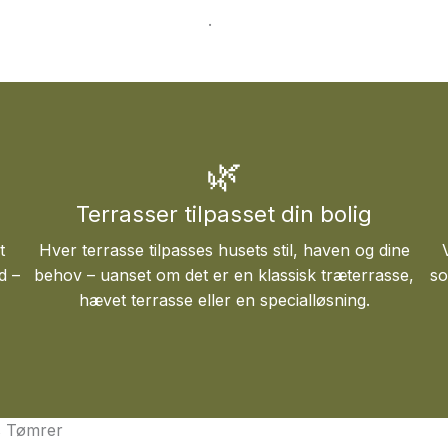
oversigt over terrasser her
.
🌿
Terrasser tilpasset din bolig
t
Hver terrasse tilpasses husets stil, haven og dine
d –
behov – uanset om det er en klassisk træterrasse,
so
hævet terrasse eller en specialløsning.