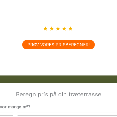
opfører vi alt fra klassiske træterrasser og overdækkede
nger, der passer perfekt til både helårshuse og somme
 håndværk, klare aftaler og en terrasse med lang hold
★★★★★
Se vores anmeldelser på Trustpilot
PRØV VORES PRISBEREGNER!
Beregn pris på din træterrasse
vor mange m²?