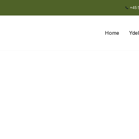
📞
+45 
Home
Yde
NORDENS TØMRER
isvildeleje – bygget 
ræddersyede terrasser i Tisvildeleje og resten af Nord