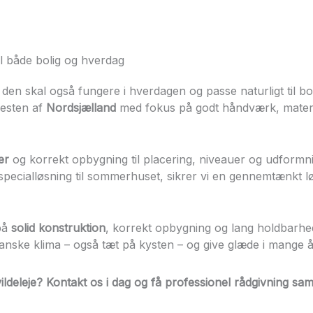
til både bolig og hverdag
 den skal også fungere i hverdagen og passe naturligt til b
esten af
Nordsjælland
med fokus på godt håndværk, material
er
og korrekt opbygning til placering, niveauer og udform
specialløsning til sommerhuset, sikrer vi en gennemtænkt 
på
solid konstruktion
, korrekt opbygning og lang holdbarhed
danske klima – også tæt på kysten – og give glæde i mange å
ildeleje
? Kontakt os i dag og få professionel rådgivning sam