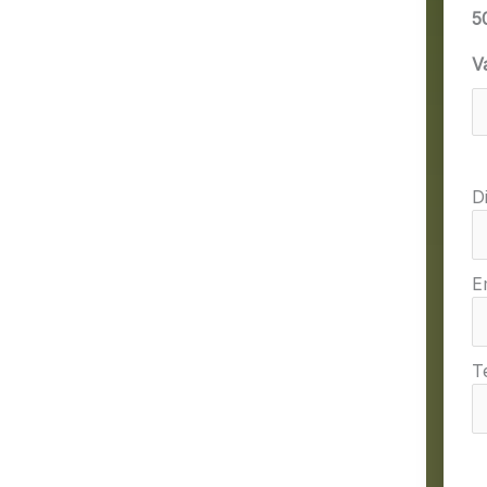
5
V
D
E
T