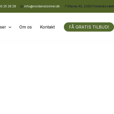
55 25 28 28
✉️
info@nordenstomrer.dk
📍 Ellevej 45, 3300 Frederiksværk
lser
Om os
Kontakt
FÅ GRATIS TILBUD!
i høj kvalitet
sjælland. Som